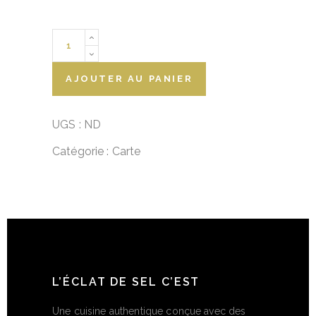
Carte
Cadeau
quantity
AJOUTER AU PANIER
UGS :
ND
Catégorie :
Carte
L’ÉCLAT DE SEL C’EST
Une cuisine authentique conçue avec des