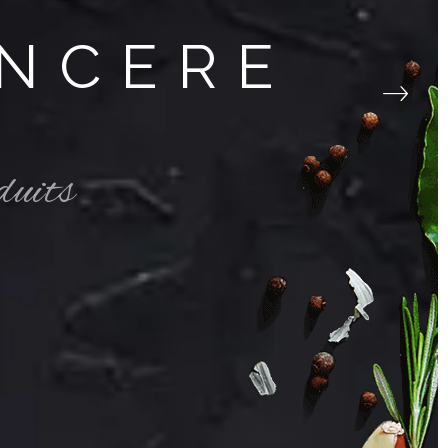
INCERE
duits