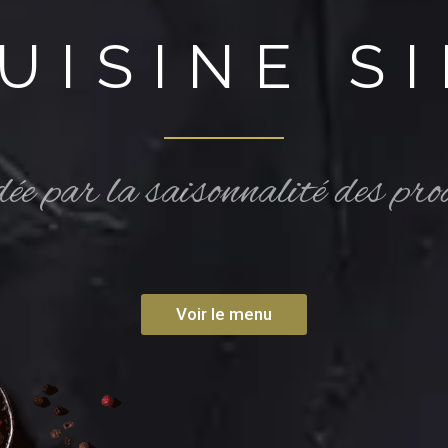
UISINE S
e par la saisonnalité des pro
Voir le menu