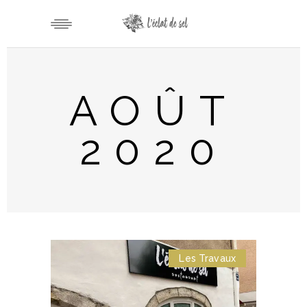
AOÛT
2020
Les Travaux